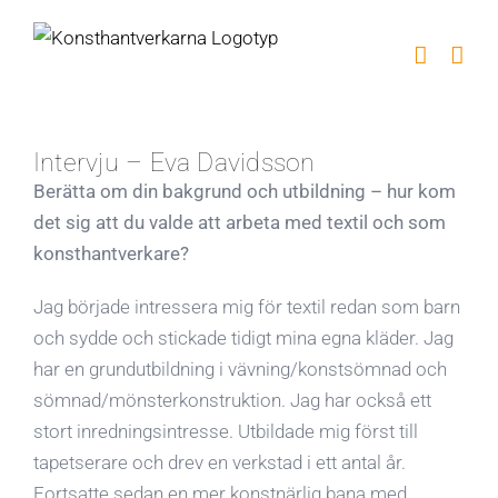
Fortsätt
till
innehållet
Intervju – Eva Davidsson
Berätta om din bakgrund och utbildning – hur kom
det sig att du valde att arbeta med textil och som
konsthantverkare?
Jag började intressera mig för textil redan som barn
och sydde och stickade tidigt mina egna kläder. Jag
har en grundutbildning i vävning/konstsömnad och
sömnad/mönsterkonstruktion. Jag har också ett
stort inredningsintresse. Utbildade mig först till
tapetserare och drev en verkstad i ett antal år.
Fortsatte sedan en mer konstnärlig bana med