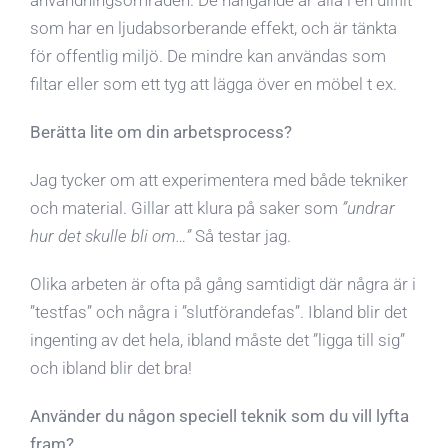
användningsområden. De hängande är alla i en ullfilt
som har en ljudabsorberande effekt, och är tänkta
för offentlig miljö. De mindre kan användas som
filtar eller som ett tyg att lägga över en möbel t ex.
Berätta lite om din arbetsprocess?
Jag tycker om att experimentera med både tekniker
och material. Gillar att klura på saker som
”undrar
hur det skulle bli om…”
Så testar jag.
Olika arbeten är ofta på gång samtidigt där några är i
”testfas” och några i ”slutförandefas”. Ibland blir det
ingenting av det hela, ibland måste det ”ligga till sig”
och ibland blir det bra!
Använder du någon speciell teknik som du vill lyfta
fram?