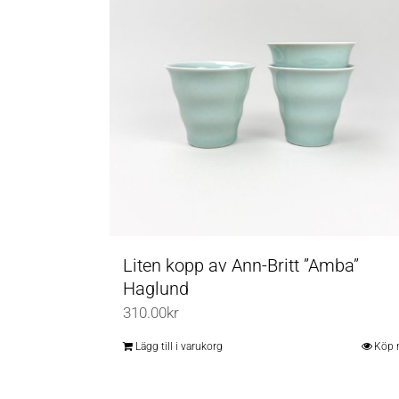
Liten kopp av Ann-Britt ”Amba”
Haglund
310.00
kr
Lägg till i varukorg
Köp 