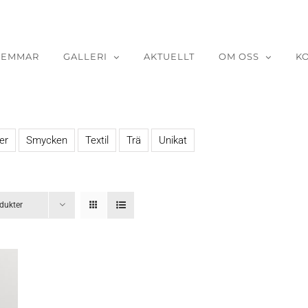
LEMMAR
GALLERI
AKTUELLT
OM OSS
K
er
Smycken
Textil
Trä
Unikat
dukter