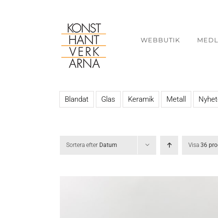
Fortsätt
till
innehållet
WEBBUTIK
MED
Blandat
Glas
Keramik
Metall
Nyhet
Sortera efter
Datum
Visa
36 pro