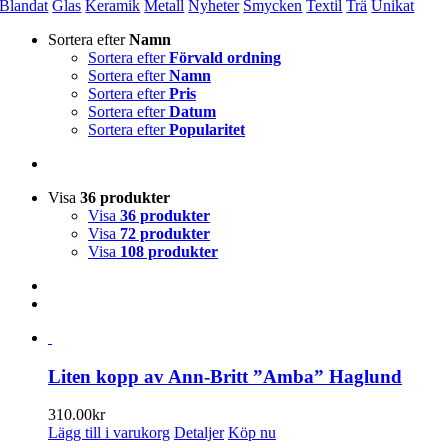
Blandat
Glas
Keramik
Metall
Nyheter
Smycken
Textil
Trä
Unikat
Sortera efter
Namn
Sortera efter
Förvald ordning
Sortera efter
Namn
Sortera efter
Pris
Sortera efter
Datum
Sortera efter
Popularitet
Visa
36 produkter
Visa
36 produkter
Visa
72 produkter
Visa
108 produkter
Liten kopp av Ann-Britt ”Amba” Haglund
310.00
kr
Lägg till i varukorg
Detaljer
Köp nu