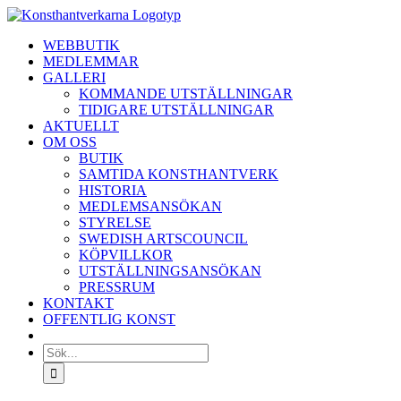
Fortsätt
till
WEBBUTIK
innehållet
MEDLEMMAR
GALLERI
KOMMANDE UTSTÄLLNINGAR
TIDIGARE UTSTÄLLNINGAR
AKTUELLT
OM OSS
BUTIK
SAMTIDA KONSTHANTVERK
HISTORIA
MEDLEMSANSÖKAN
STYRELSE
SWEDISH ARTSCOUNCIL
KÖPVILLKOR
UTSTÄLLNINGSANSÖKAN
PRESSRUM
KONTAKT
OFFENTLIG KONST
Sök
efter: