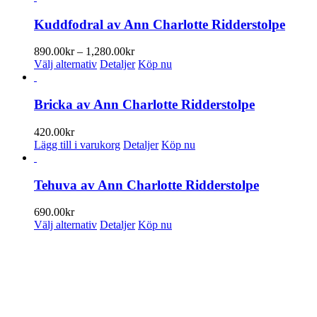
Kuddfodral av Ann Charlotte Ridderstolpe
Prisintervall:
890.00
kr
–
1,280.00
kr
Den
890.00kr
Välj alternativ
Detaljer
Köp nu
här
till
produkten
1,280.00kr
har
Bricka av Ann Charlotte Ridderstolpe
flera
varianter.
420.00
kr
De
Lägg till i varukorg
Detaljer
Köp nu
olika
alternativen
kan
Tehuva av Ann Charlotte Ridderstolpe
väljas
på
690.00
kr
produktsidan
Den
Välj alternativ
Detaljer
Köp nu
här
produkten
ENUMERERA PÅ VÅRT NYHETSBREV
har
flera
 information om utställningar, vernissager, nyheter i butiken och annat 
varianter.
De
n e-postadress:
olika