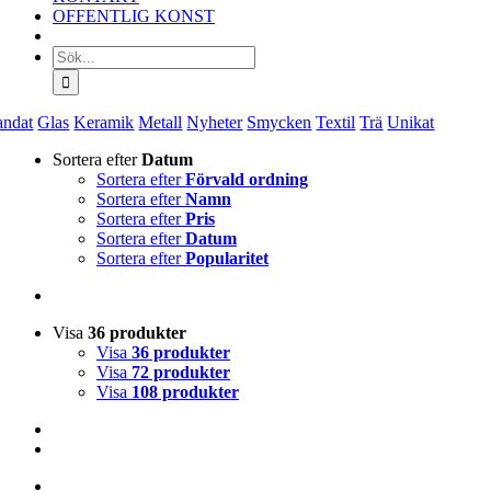
OFFENTLIG KONST
Sök
efter:
andat
Glas
Keramik
Metall
Nyheter
Smycken
Textil
Trä
Unikat
Sortera efter
Datum
Sortera efter
Förvald ordning
Sortera efter
Namn
Sortera efter
Pris
Sortera efter
Datum
Sortera efter
Popularitet
Visa
36 produkter
Visa
36 produkter
Visa
72 produkter
Visa
108 produkter