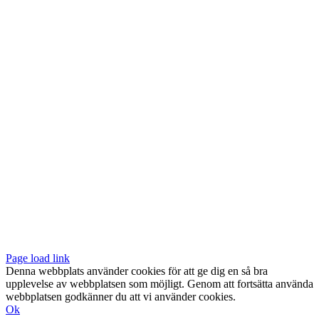
Vår butik med galleri ligger centralt vid Slussen. Nära både tunnelbana
och bussar.
Södermalmstorg 4
118 20 Stockholm
Tel: 08-611 03 70
E-post:
info@konsthantverkarna.se
ORDINARIE ÖPPETTIDER
Mån-Fre: 11–18
Lör: 11–16
KONSTHANTVERKARNA PÅ FACEBOOK & INSTAGRAM
Page load link
Denna webbplats använder cookies för att ge dig en så bra
upplevelse av webbplatsen som möjligt. Genom att fortsätta använda
webbplatsen godkänner du att vi använder cookies.
Ok