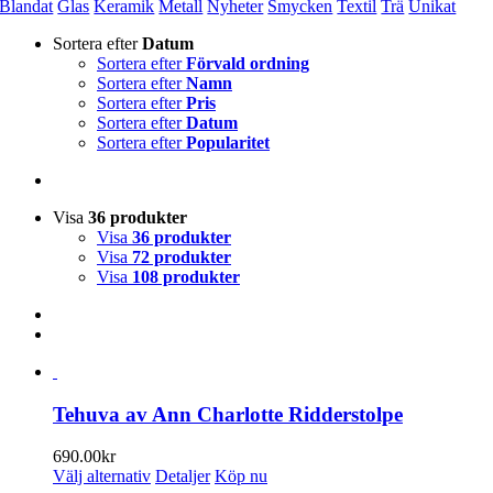
Blandat
Glas
Keramik
Metall
Nyheter
Smycken
Textil
Trä
Unikat
Sortera efter
Datum
Sortera efter
Förvald ordning
Sortera efter
Namn
Sortera efter
Pris
Sortera efter
Datum
Sortera efter
Popularitet
Visa
36 produkter
Visa
36 produkter
Visa
72 produkter
Visa
108 produkter
Tehuva av Ann Charlotte Ridderstolpe
690.00
kr
Den
Välj alternativ
Detaljer
Köp nu