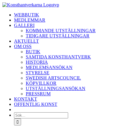
Fortsätt
till
WEBBUTIK
innehållet
MEDLEMMAR
GALLERI
KOMMANDE UTSTÄLLNINGAR
TIDIGARE UTSTÄLLNINGAR
AKTUELLT
OM OSS
BUTIK
SAMTIDA KONSTHANTVERK
HISTORIA
MEDLEMSANSÖKAN
STYRELSE
SWEDISH ARTSCOUNCIL
KÖPVILLKOR
UTSTÄLLNINGSANSÖKAN
PRESSRUM
KONTAKT
OFFENTLIG KONST
Sök
efter: