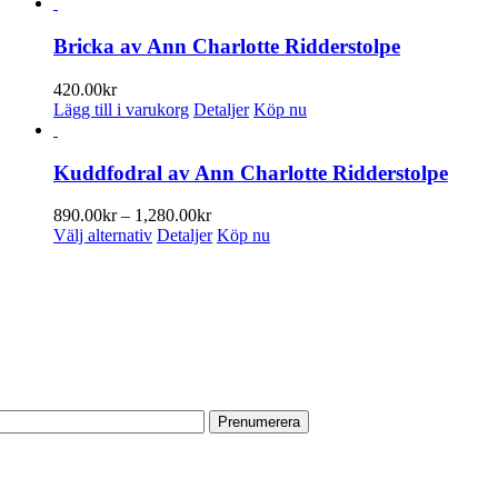
här
produkten
har
Bricka av Ann Charlotte Ridderstolpe
flera
varianter.
420.00
kr
De
Lägg till i varukorg
Detaljer
Köp nu
olika
alternativen
kan
Kuddfodral av Ann Charlotte Ridderstolpe
väljas
på
Prisintervall:
890.00
kr
–
1,280.00
kr
produktsidan
Den
890.00kr
Välj alternativ
Detaljer
Köp nu
här
till
produkten
1,280.00kr
PRENUMERERA PÅ VÅRT NYHETSBREV
har
flera
Få information om utställningar, vernissager, nyheter i butiken och
varianter.
annat från Konsthantverkarna.
De
olika
Din e-postadress:
alternativen
kan
väljas
på
HITTA TILL OSS
produktsidan