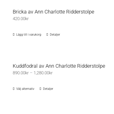
Bricka av Ann Charlotte Ridderstolpe
420.00
kr
Lägg till i varukorg
Detaljer
Kuddfodral av Ann Charlotte Ridderstolpe
Prisintervall:
890.00
kr
–
1,280.00
kr
890.00kr
till
Välj alternativ
Detaljer
Den
1,280.00kr
här
produkten
har