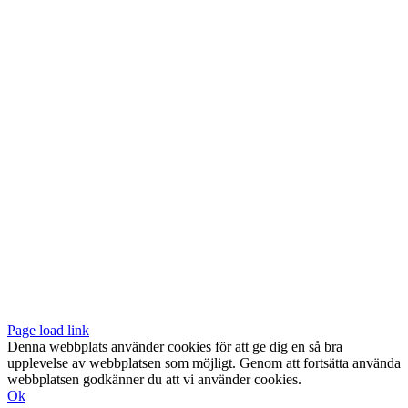
Vår butik med galleri ligger centralt vid Slussen. Nära både tunnelbana
och bussar.
Södermalmstorg 4
118 20 Stockholm
Tel: 08-611 03 70
E-post:
info@konsthantverkarna.se
ORDINARIE ÖPPETTIDER
Mån-Fre: 11–18
Lör: 11–16
KONSTHANTVERKARNA PÅ FACEBOOK & INSTAGRAM
Page load link
Denna webbplats använder cookies för att ge dig en så bra
upplevelse av webbplatsen som möjligt. Genom att fortsätta använda
webbplatsen godkänner du att vi använder cookies.
Ok