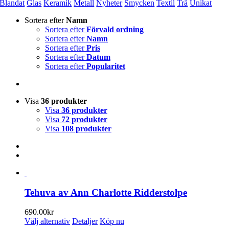
Blandat
Glas
Keramik
Metall
Nyheter
Smycken
Textil
Trä
Unikat
Sortera efter
Namn
Sortera efter
Förvald ordning
Sortera efter
Namn
Sortera efter
Pris
Sortera efter
Datum
Sortera efter
Popularitet
Visa
36 produkter
Visa
36 produkter
Visa
72 produkter
Visa
108 produkter
Tehuva av Ann Charlotte Ridderstolpe
690.00
kr
Den
Välj alternativ
Detaljer
Köp nu