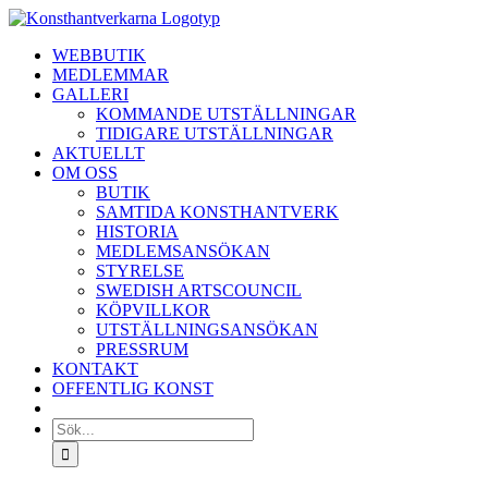
Fortsätt
till
WEBBUTIK
innehållet
MEDLEMMAR
GALLERI
KOMMANDE UTSTÄLLNINGAR
TIDIGARE UTSTÄLLNINGAR
AKTUELLT
OM OSS
BUTIK
SAMTIDA KONSTHANTVERK
HISTORIA
MEDLEMSANSÖKAN
STYRELSE
SWEDISH ARTSCOUNCIL
KÖPVILLKOR
UTSTÄLLNINGSANSÖKAN
PRESSRUM
KONTAKT
OFFENTLIG KONST
Sök
efter: