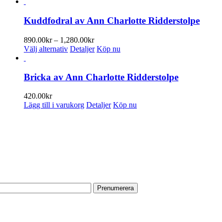
här
produkten
har
Kuddfodral av Ann Charlotte Ridderstolpe
flera
varianter.
Prisintervall:
890.00
kr
–
1,280.00
kr
De
Den
890.00kr
Välj alternativ
Detaljer
Köp nu
olika
här
till
alternativen
produkten
1,280.00kr
kan
har
Bricka av Ann Charlotte Ridderstolpe
väljas
flera
på
varianter.
420.00
kr
produktsidan
De
Lägg till i varukorg
Detaljer
Köp nu
olika
alternativen
PRENUMERERA PÅ VÅRT NYHETSBREV
kan
väljas
Få information om utställningar, vernissager, nyheter i butiken och
på
annat från Konsthantverkarna.
produktsidan
Din e-postadress:
HITTA TILL OSS