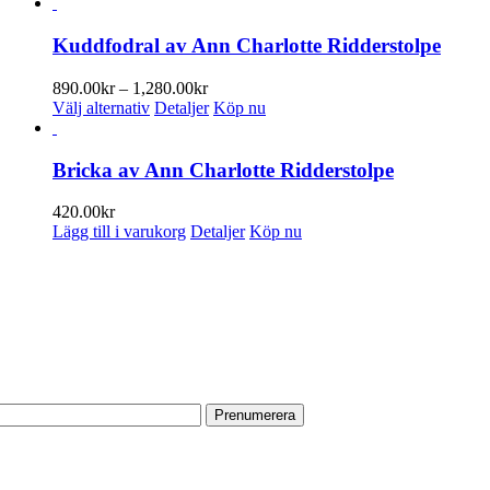
här
produkten
har
Kuddfodral av Ann Charlotte Ridderstolpe
flera
varianter.
Prisintervall:
890.00
kr
–
1,280.00
kr
De
Den
890.00kr
Välj alternativ
Detaljer
Köp nu
olika
här
till
alternativen
produkten
1,280.00kr
kan
har
Bricka av Ann Charlotte Ridderstolpe
väljas
flera
på
varianter.
420.00
kr
produktsidan
De
Lägg till i varukorg
Detaljer
Köp nu
olika
alternativen
PRENUMERERA PÅ VÅRT NYHETSBREV
kan
väljas
Få information om utställningar, vernissager, nyheter i butiken och
på
annat från Konsthantverkarna.
produktsidan
Din e-postadress:
HITTA TILL OSS