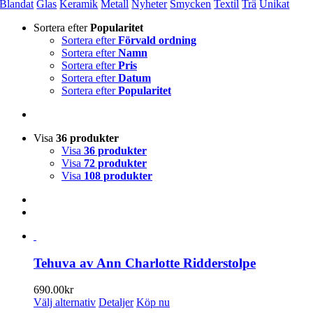
Blandat
Glas
Keramik
Metall
Nyheter
Smycken
Textil
Trä
Unikat
Sortera efter
Popularitet
Sortera efter
Förvald ordning
Sortera efter
Namn
Sortera efter
Pris
Sortera efter
Datum
Sortera efter
Popularitet
Visa
36 produkter
Visa
36 produkter
Visa
72 produkter
Visa
108 produkter
Tehuva av Ann Charlotte Ridderstolpe
690.00
kr
Den
Välj alternativ
Detaljer
Köp nu