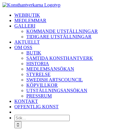
Fortsätt
till
WEBBUTIK
innehållet
MEDLEMMAR
GALLERI
KOMMANDE UTSTÄLLNINGAR
TIDIGARE UTSTÄLLNINGAR
AKTUELLT
OM OSS
BUTIK
SAMTIDA KONSTHANTVERK
HISTORIA
MEDLEMSANSÖKAN
STYRELSE
SWEDISH ARTSCOUNCIL
KÖPVILLKOR
UTSTÄLLNINGSANSÖKAN
PRESSRUM
KONTAKT
OFFENTLIG KONST
Sök
efter: