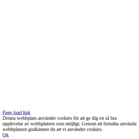
Vår butik med galleri ligger centralt vid Slussen. Nära både tunnelbana
och bussar.
Södermalmstorg 4
118 20 Stockholm
Tel: 08-611 03 70
E-post:
info@konsthantverkarna.se
ORDINARIE ÖPPETTIDER
Mån-Fre: 11–18
Lör: 11–16
KONSTHANTVERKARNA PÅ FACEBOOK & INSTAGRAM
Page load link
Denna webbplats använder cookies för att ge dig en så bra
upplevelse av webbplatsen som möjligt. Genom att fortsätta använda
webbplatsen godkänner du att vi använder cookies.
Ok