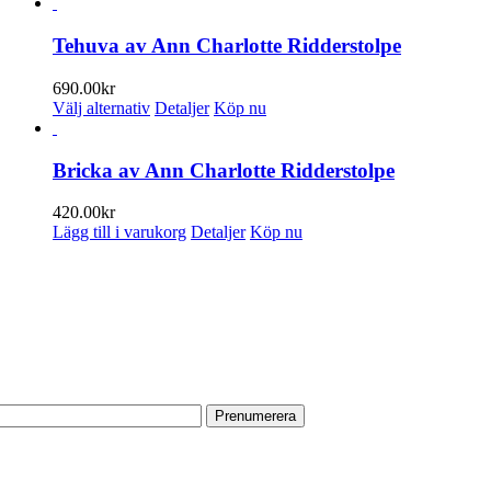
här
till
produkten
1,280.00kr
har
Tehuva av Ann Charlotte Ridderstolpe
flera
varianter.
690.00
kr
De
Den
Välj alternativ
Detaljer
Köp nu
olika
här
alternativen
produkten
kan
har
Bricka av Ann Charlotte Ridderstolpe
väljas
flera
på
varianter.
420.00
kr
produktsidan
De
Lägg till i varukorg
Detaljer
Köp nu
olika
alternativen
PRENUMERERA PÅ VÅRT NYHETSBREV
kan
väljas
Få information om utställningar, vernissager, nyheter i butiken och
på
annat från Konsthantverkarna.
produktsidan
Din e-postadress:
HITTA TILL OSS