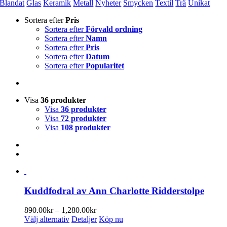
Blandat
Glas
Keramik
Metall
Nyheter
Smycken
Textil
Trä
Unikat
Sortera efter
Pris
Sortera efter
Förvald ordning
Sortera efter
Namn
Sortera efter
Pris
Sortera efter
Datum
Sortera efter
Popularitet
Visa
36 produkter
Visa
36 produkter
Visa
72 produkter
Visa
108 produkter
Kuddfodral av Ann Charlotte Ridderstolpe
Prisintervall:
890.00
kr
–
1,280.00
kr
Den
890.00kr
Välj alternativ
Detaljer
Köp nu