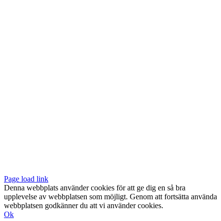
Vår butik med galleri ligger centralt vid Slussen. Nära både tunnelbana
och bussar.
Södermalmstorg 4
118 20 Stockholm
Tel: 08-611 03 70
E-post:
info@konsthantverkarna.se
ORDINARIE ÖPPETTIDER
Mån-Fre: 11–18
Lör: 11–16
KONSTHANTVERKARNA PÅ FACEBOOK & INSTAGRAM
Page load link
Denna webbplats använder cookies för att ge dig en så bra
upplevelse av webbplatsen som möjligt. Genom att fortsätta använda
webbplatsen godkänner du att vi använder cookies.
Ok