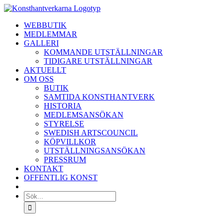
Fortsätt
till
WEBBUTIK
innehållet
MEDLEMMAR
GALLERI
KOMMANDE UTSTÄLLNINGAR
TIDIGARE UTSTÄLLNINGAR
AKTUELLT
OM OSS
BUTIK
SAMTIDA KONSTHANTVERK
HISTORIA
MEDLEMSANSÖKAN
STYRELSE
SWEDISH ARTSCOUNCIL
KÖPVILLKOR
UTSTÄLLNINGSANSÖKAN
PRESSRUM
KONTAKT
OFFENTLIG KONST
Sök
efter: