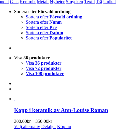
andat
Glas
Keramik
Metall
Nyheter
Smycken
Textil
Trä
Unikat
Sortera efter
Förvald ordning
Sortera efter
Förvald ordning
Sortera efter
Namn
Sortera efter
Pris
Sortera efter
Datum
Sortera efter
Popularitet
Visa
36 produkter
Visa
36 produkter
Visa
72 produkter
Visa
108 produkter
Kopp i keramik av Ann-Louise Roman
Prisintervall:
300.00
kr
–
350.00
kr
Den
300.00kr
Välj alternativ
Detaljer
Köp nu