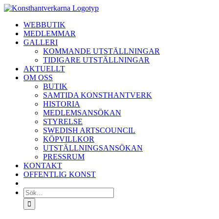
Fortsätt
till
WEBBUTIK
innehållet
MEDLEMMAR
GALLERI
KOMMANDE UTSTÄLLNINGAR
TIDIGARE UTSTÄLLNINGAR
AKTUELLT
OM OSS
BUTIK
SAMTIDA KONSTHANTVERK
HISTORIA
MEDLEMSANSÖKAN
STYRELSE
SWEDISH ARTSCOUNCIL
KÖPVILLKOR
UTSTÄLLNINGSANSÖKAN
PRESSRUM
KONTAKT
OFFENTLIG KONST
Sök
efter: