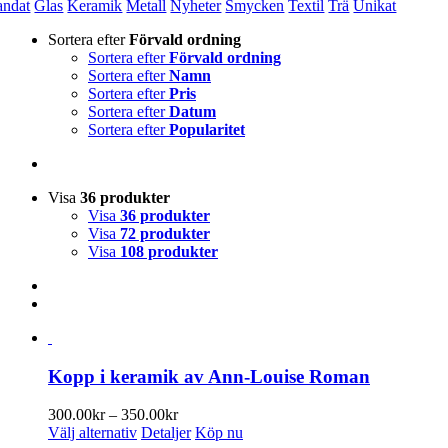
andat
Glas
Keramik
Metall
Nyheter
Smycken
Textil
Trä
Unikat
Sortera efter
Förvald ordning
Sortera efter
Förvald ordning
Sortera efter
Namn
Sortera efter
Pris
Sortera efter
Datum
Sortera efter
Popularitet
Visa
36 produkter
Visa
36 produkter
Visa
72 produkter
Visa
108 produkter
Kopp i keramik av Ann-Louise Roman
Prisintervall:
300.00
kr
–
350.00
kr
Den
300.00kr
Välj alternativ
Detaljer
Köp nu