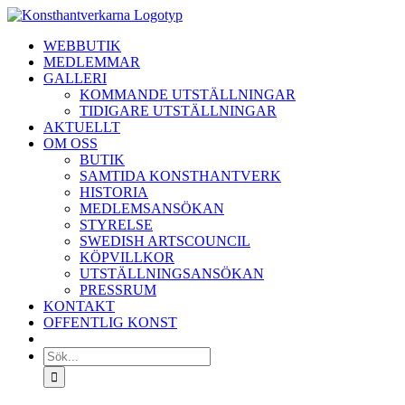
Fortsätt
till
WEBBUTIK
innehållet
MEDLEMMAR
GALLERI
KOMMANDE UTSTÄLLNINGAR
TIDIGARE UTSTÄLLNINGAR
AKTUELLT
OM OSS
BUTIK
SAMTIDA KONSTHANTVERK
HISTORIA
MEDLEMSANSÖKAN
STYRELSE
SWEDISH ARTSCOUNCIL
KÖPVILLKOR
UTSTÄLLNINGSANSÖKAN
PRESSRUM
KONTAKT
OFFENTLIG KONST
Sök
efter: