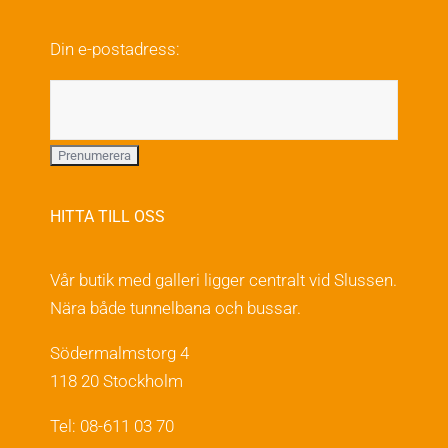
väljas
på
Din e-postadress:
produktsidan
HITTA TILL OSS
Vår butik med galleri ligger centralt vid Slussen.
Nära både tunnelbana och bussar.
Södermalmstorg 4
118 20 Stockholm
Tel: 08-611 03 70