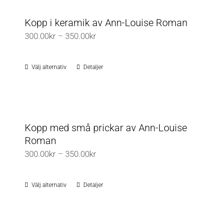
Kopp i keramik av Ann-Louise Roman
Prisintervall:
300.00
kr
–
350.00
kr
300.00kr
till
Välj alternativ
Detaljer
Den
350.00kr
här
produkten
har
flera
Kopp med små prickar av Ann-Louise
varianter.
Roman
De
Prisintervall:
300.00
kr
–
350.00
kr
olika
300.00kr
alternativen
till
Välj alternativ
Detaljer
Den
kan
350.00kr
här
väljas
produkten