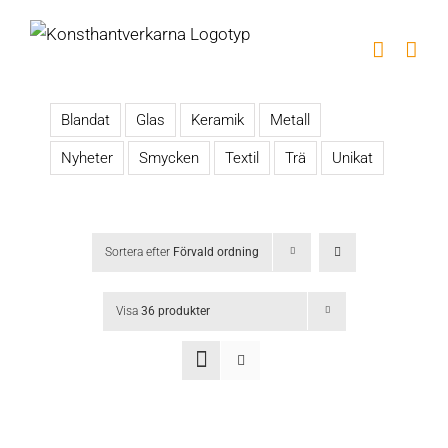
Fortsätt
till
innehållet
Blandat
Glas
Keramik
Metall
Nyheter
Smycken
Textil
Trä
Unikat
Sortera efter
Förvald ordning
Visa
36 produkter