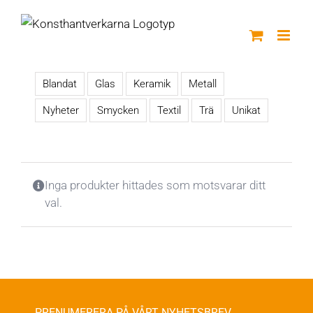
Fortsätt
till
innehållet
Blandat
Glas
Keramik
Metall
Nyheter
Smycken
Textil
Trä
Unikat
Inga produkter hittades som motsvarar ditt
val.
PRENUMERERA PÅ VÅRT NYHETSBREV