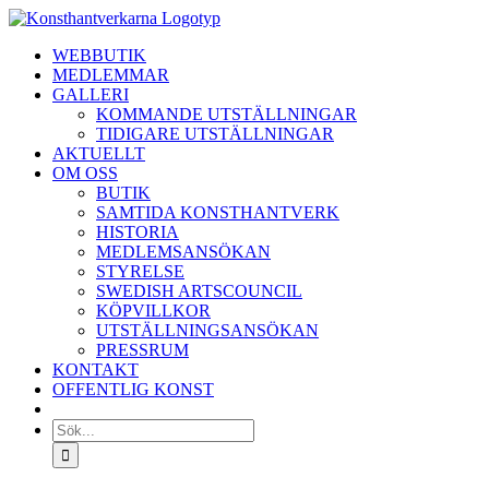
Fortsätt
till
WEBBUTIK
innehållet
MEDLEMMAR
GALLERI
KOMMANDE UTSTÄLLNINGAR
TIDIGARE UTSTÄLLNINGAR
AKTUELLT
OM OSS
BUTIK
SAMTIDA KONSTHANTVERK
HISTORIA
MEDLEMSANSÖKAN
STYRELSE
SWEDISH ARTSCOUNCIL
KÖPVILLKOR
UTSTÄLLNINGSANSÖKAN
PRESSRUM
KONTAKT
OFFENTLIG KONST
Sök
efter: