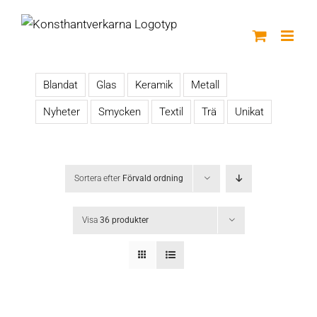
Fortsätt
till
innehållet
Blandat
Glas
Keramik
Metall
Nyheter
Smycken
Textil
Trä
Unikat
Sortera efter
Förvald ordning
Visa
36 produkter