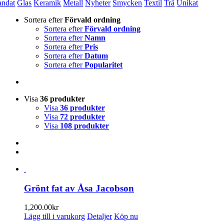
andat
Glas
Keramik
Metall
Nyheter
Smycken
Textil
Trä
Unikat
Sortera efter
Förvald ordning
Sortera efter
Förvald ordning
Sortera efter
Namn
Sortera efter
Pris
Sortera efter
Datum
Sortera efter
Popularitet
Visa
36 produkter
Visa
36 produkter
Visa
72 produkter
Visa
108 produkter
Grönt fat av Åsa Jacobson
1,200.00
kr
Lägg till i varukorg
Detaljer
Köp nu