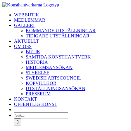
Fortsätt
till
WEBBUTIK
innehållet
MEDLEMMAR
GALLERI
KOMMANDE UTSTÄLLNINGAR
TIDIGARE UTSTÄLLNINGAR
AKTUELLT
OM OSS
BUTIK
SAMTIDA KONSTHANTVERK
HISTORIA
MEDLEMSANSÖKAN
STYRELSE
SWEDISH ARTSCOUNCIL
KÖPVILLKOR
UTSTÄLLNINGSANSÖKAN
PRESSRUM
KONTAKT
OFFENTLIG KONST
Sök
efter: