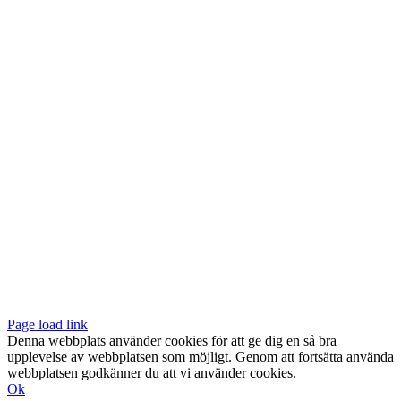
Vår butik med galleri ligger centralt vid Slussen. Nära både tunnelbana
och bussar.
Södermalmstorg 4
118 20 Stockholm
Tel: 08-611 03 70
E-post:
info@konsthantverkarna.se
ORDINARIE ÖPPETTIDER
Mån-Fre: 11–18
Lör: 11–16
KONSTHANTVERKARNA PÅ FACEBOOK & INSTAGRAM
Page load link
Denna webbplats använder cookies för att ge dig en så bra
upplevelse av webbplatsen som möjligt. Genom att fortsätta använda
webbplatsen godkänner du att vi använder cookies.
Ok