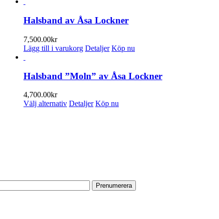
Halsband av Åsa Lockner
7,500.00
kr
Lägg till i varukorg
Detaljer
Köp nu
Halsband ”Moln” av Åsa Lockner
4,700.00
kr
Den
Välj alternativ
Detaljer
Köp nu
här
produkten
PRENUMERERA PÅ VÅRT NYHETSBREV
har
flera
Få information om utställningar, vernissager, nyheter i butiken och
varianter.
annat från Konsthantverkarna.
De
olika
Din e-postadress:
alternativen
kan
väljas
på
HITTA TILL OSS
produktsidan