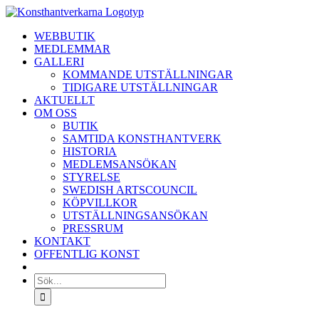
Fortsätt
till
WEBBUTIK
innehållet
MEDLEMMAR
GALLERI
KOMMANDE UTSTÄLLNINGAR
TIDIGARE UTSTÄLLNINGAR
AKTUELLT
OM OSS
BUTIK
SAMTIDA KONSTHANTVERK
HISTORIA
MEDLEMSANSÖKAN
STYRELSE
SWEDISH ARTSCOUNCIL
KÖPVILLKOR
UTSTÄLLNINGSANSÖKAN
PRESSRUM
KONTAKT
OFFENTLIG KONST
Sök
efter: