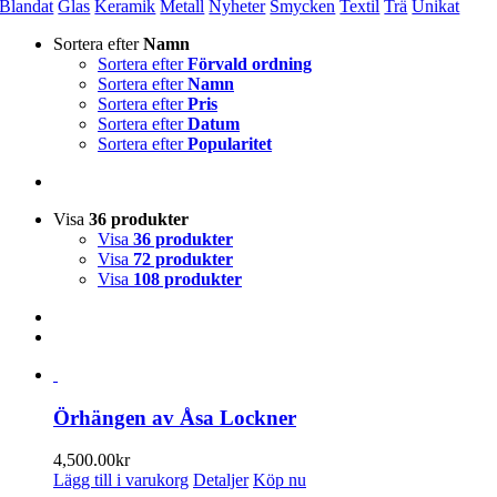
Blandat
Glas
Keramik
Metall
Nyheter
Smycken
Textil
Trä
Unikat
Sortera efter
Namn
Sortera efter
Förvald ordning
Sortera efter
Namn
Sortera efter
Pris
Sortera efter
Datum
Sortera efter
Popularitet
Visa
36 produkter
Visa
36 produkter
Visa
72 produkter
Visa
108 produkter
Örhängen av Åsa Lockner
4,500.00
kr
Lägg till i varukorg
Detaljer
Köp nu