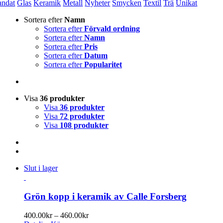
andat
Glas
Keramik
Metall
Nyheter
Smycken
Textil
Trä
Unikat
Sortera efter
Namn
Sortera efter
Förvald ordning
Sortera efter
Namn
Sortera efter
Pris
Sortera efter
Datum
Sortera efter
Popularitet
Visa
36 produkter
Visa
36 produkter
Visa
72 produkter
Visa
108 produkter
Slut i lager
Grön kopp i keramik av Calle Forsberg
Prisintervall:
400.00
kr
–
460.00
kr