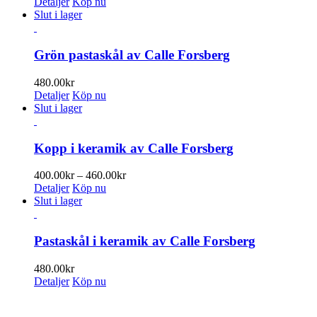
400.00kr
Detaljer
Köp nu
till
Slut i lager
460.00kr
Grön pastaskål av Calle Forsberg
480.00
kr
Detaljer
Köp nu
Slut i lager
Kopp i keramik av Calle Forsberg
Prisintervall:
400.00
kr
–
460.00
kr
400.00kr
Detaljer
Köp nu
till
Slut i lager
460.00kr
Pastaskål i keramik av Calle Forsberg
480.00
kr
Detaljer
Köp nu
ENUMERERA PÅ VÅRT NYHETSBREV