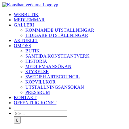
Fortsätt
till
WEBBUTIK
innehållet
MEDLEMMAR
GALLERI
KOMMANDE UTSTÄLLNINGAR
TIDIGARE UTSTÄLLNINGAR
AKTUELLT
OM OSS
BUTIK
SAMTIDA KONSTHANTVERK
HISTORIA
MEDLEMSANSÖKAN
STYRELSE
SWEDISH ARTSCOUNCIL
KÖPVILLKOR
UTSTÄLLNINGSANSÖKAN
PRESSRUM
KONTAKT
OFFENTLIG KONST
Sök
efter: