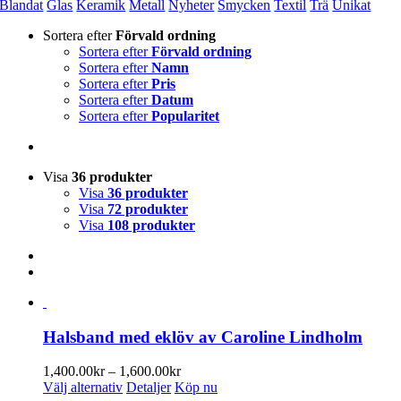
Blandat
Glas
Keramik
Metall
Nyheter
Smycken
Textil
Trä
Unikat
Sortera efter
Förvald ordning
Sortera efter
Förvald ordning
Sortera efter
Namn
Sortera efter
Pris
Sortera efter
Datum
Sortera efter
Popularitet
Visa
36 produkter
Visa
36 produkter
Visa
72 produkter
Visa
108 produkter
Halsband med eklöv av Caroline Lindholm
Prisintervall:
1,400.00
kr
–
1,600.00
kr
Den
1,400.00kr
Välj alternativ
Detaljer
Köp nu