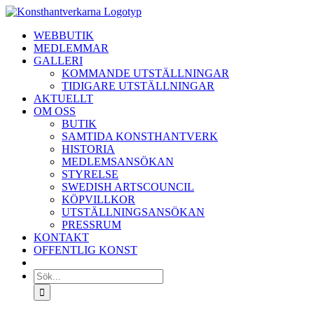
Fortsätt
till
WEBBUTIK
innehållet
MEDLEMMAR
GALLERI
KOMMANDE UTSTÄLLNINGAR
TIDIGARE UTSTÄLLNINGAR
AKTUELLT
OM OSS
BUTIK
SAMTIDA KONSTHANTVERK
HISTORIA
MEDLEMSANSÖKAN
STYRELSE
SWEDISH ARTSCOUNCIL
KÖPVILLKOR
UTSTÄLLNINGSANSÖKAN
PRESSRUM
KONTAKT
OFFENTLIG KONST
Sök
efter: