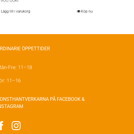
,900.00
kr
Lägg till i varukorg
Köp nu
RDINARIE ÖPPETTIDER
ån-Fre: 11–18
ör: 11–16
ONSTHANTVERKARNA PÅ FACEBOOK &
NSTAGRAM