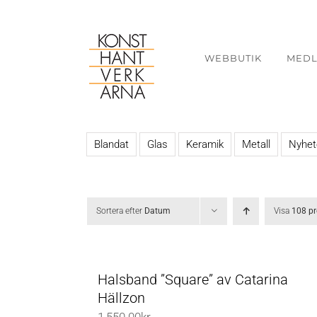
Fortsätt
till
innehållet
WEBBUTIK
MED
Blandat
Glas
Keramik
Metall
Nyhet
Sortera efter
Datum
Visa
108 pr
Halsband ”Square” av Catarina
Hällzon