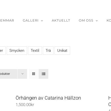
LEMMAR
GALLERI
AKTUELLT
OM OSS
K
er
Smycken
Textil
Trä
Unikat
odukter
Örhängen av Catarina Hällzon
H
C
1,500.00
kr