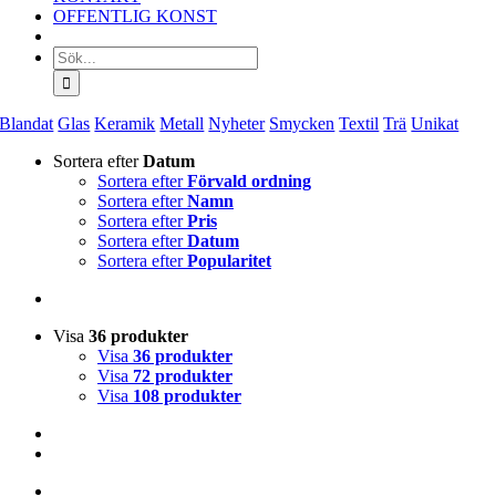
OFFENTLIG KONST
Sök
efter:
Blandat
Glas
Keramik
Metall
Nyheter
Smycken
Textil
Trä
Unikat
Sortera efter
Datum
Sortera efter
Förvald ordning
Sortera efter
Namn
Sortera efter
Pris
Sortera efter
Datum
Sortera efter
Popularitet
Visa
36 produkter
Visa
36 produkter
Visa
72 produkter
Visa
108 produkter