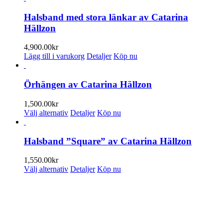
Halsband med stora länkar av Catarina
Hällzon
4,900.00
kr
Lägg till i varukorg
Detaljer
Köp nu
Örhängen av Catarina Hällzon
1,500.00
kr
Den
Välj alternativ
Detaljer
Köp nu
här
produkten
har
Halsband ”Square” av Catarina Hällzon
flera
varianter.
1,550.00
kr
De
Den
Välj alternativ
Detaljer
Köp nu
olika
här
alternativen
produkten
PRENUMERERA PÅ VÅRT NYHETSBREV
kan
har
väljas
flera
Få information om utställningar, vernissager, nyheter i butiken och
på
varianter.
annat från Konsthantverkarna.
produktsidan
De