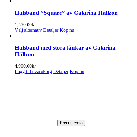
här
produkten
har
Halsband ”Square” av Catarina Hällzon
flera
varianter.
1,550.00
kr
De
Den
Välj alternativ
Detaljer
Köp nu
olika
här
alternativen
produkten
kan
har
Halsband med stora länkar av Catarina
väljas
flera
Hällzon
på
varianter.
produktsidan
De
4,900.00
kr
olika
Lägg till i varukorg
Detaljer
Köp nu
alternativen
kan
PRENUMERERA PÅ VÅRT NYHETSBREV
väljas
på
produktsidan
Få information om utställningar, vernissager, nyheter i butiken och
annat från Konsthantverkarna.
Din e-postadress:
HITTA TILL OSS