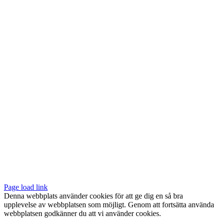
Vår butik med galleri ligger centralt vid Slussen. Nära både tunnelbana
och bussar.
Södermalmstorg 4
118 20 Stockholm
Tel: 08-611 03 70
E-post:
info@konsthantverkarna.se
ORDINARIE ÖPPETTIDER
Mån-Fre: 11–18
Lör: 11–16
KONSTHANTVERKARNA PÅ FACEBOOK & INSTAGRAM
Page load link
Denna webbplats använder cookies för att ge dig en så bra
upplevelse av webbplatsen som möjligt. Genom att fortsätta använda
webbplatsen godkänner du att vi använder cookies.