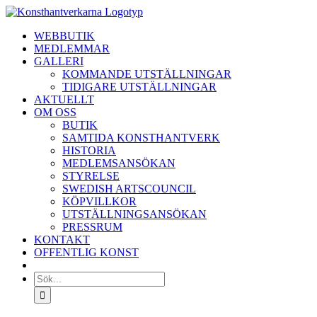
Fortsätt
till
WEBBUTIK
innehållet
MEDLEMMAR
GALLERI
KOMMANDE UTSTÄLLNINGAR
TIDIGARE UTSTÄLLNINGAR
AKTUELLT
OM OSS
BUTIK
SAMTIDA KONSTHANTVERK
HISTORIA
MEDLEMSANSÖKAN
STYRELSE
SWEDISH ARTSCOUNCIL
KÖPVILLKOR
UTSTÄLLNINGSANSÖKAN
PRESSRUM
KONTAKT
OFFENTLIG KONST
Sök
efter: