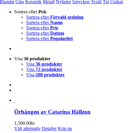
Blandat
Glas
Keramik
Metall
Nyheter
Smycken
Textil
Trä
Unikat
Sortera efter
Pris
Sortera efter
Förvald ordning
Sortera efter
Namn
Sortera efter
Pris
Sortera efter
Datum
Sortera efter
Popularitet
Visa
36 produkter
Visa
36 produkter
Visa
72 produkter
Visa
108 produkter
Örhängen av Catarina Hällzon
1,500.00
kr
Den
Välj alternativ
Detaljer
Köp nu