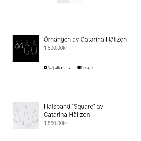
Örhängen av Catarina Hällzon
1,500.00
kr
Välj alternativ
Detaljer
Den
här
produkten
har
flera
Halsband ”Square” av
varianter.
Catarina Hällzon
De
1,550.00
kr
olika
alternativen