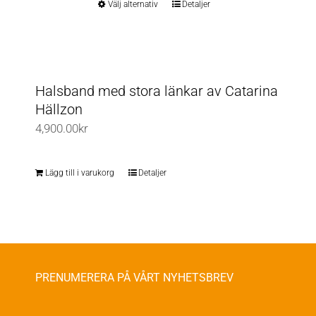
Välj alternativ
Detaljer
Den
kan
här
väljas
produkten
på
har
produktsidan
flera
Halsband med stora länkar av Catarina
varianter.
Hällzon
De
4,900.00
kr
olika
alternativen
Lägg till i varukorg
Detaljer
kan
väljas
på
produktsidan
PRENUMERERA PÅ VÅRT NYHETSBREV