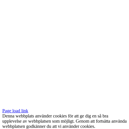
produktsidan
Vår butik med galleri ligger centralt vid Slussen. Nära både tunnelbana
och bussar.
Södermalmstorg 4
118 20 Stockholm
Tel: 08-611 03 70
E-post:
info@konsthantverkarna.se
ORDINARIE ÖPPETTIDER
Mån-Fre: 11–18
Lör: 11–16
KONSTHANTVERKARNA PÅ FACEBOOK & INSTAGRAM
Page load link
Denna webbplats använder cookies för att ge dig en så bra
upplevelse av webbplatsen som möjligt. Genom att fortsätta använda
webbplatsen godkänner du att vi använder cookies.