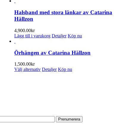
här
produkten
har
Halsband med stora länkar av Catarina
flera
Hällzon
varianter.
De
4,900.00
kr
olika
Lägg till i varukorg
Detaljer
Köp nu
alternativen
kan
väljas
Örhängen av Catarina Hällzon
på
produktsidan
1,500.00
kr
Den
Välj alternativ
Detaljer
Köp nu
här
produkten
PRENUMERERA PÅ VÅRT NYHETSBREV
har
flera
Få information om utställningar, vernissager, nyheter i butiken och
varianter.
annat från Konsthantverkarna.
De
olika
Din e-postadress:
alternativen
kan
väljas
på
HITTA TILL OSS