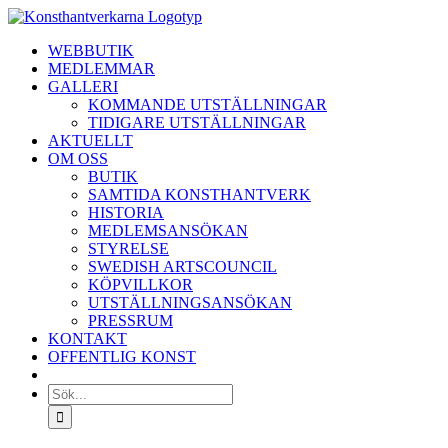
Fortsätt
till
WEBBUTIK
innehållet
MEDLEMMAR
GALLERI
KOMMANDE UTSTÄLLNINGAR
TIDIGARE UTSTÄLLNINGAR
AKTUELLT
OM OSS
BUTIK
SAMTIDA KONSTHANTVERK
HISTORIA
MEDLEMSANSÖKAN
STYRELSE
SWEDISH ARTSCOUNCIL
KÖPVILLKOR
UTSTÄLLNINGSANSÖKAN
PRESSRUM
KONTAKT
OFFENTLIG KONST
Sök
efter: