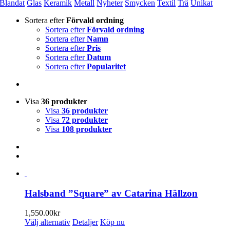
Blandat
Glas
Keramik
Metall
Nyheter
Smycken
Textil
Trä
Unikat
Sortera efter
Förvald ordning
Sortera efter
Förvald ordning
Sortera efter
Namn
Sortera efter
Pris
Sortera efter
Datum
Sortera efter
Popularitet
Visa
36 produkter
Visa
36 produkter
Visa
72 produkter
Visa
108 produkter
Halsband ”Square” av Catarina Hällzon
1,550.00
kr
Den
Välj alternativ
Detaljer
Köp nu