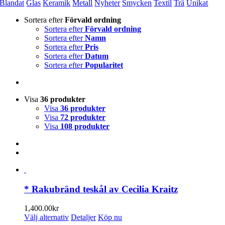
Blandat
Glas
Keramik
Metall
Nyheter
Smycken
Textil
Trä
Unikat
Sortera efter
Förvald ordning
Sortera efter
Förvald ordning
Sortera efter
Namn
Sortera efter
Pris
Sortera efter
Datum
Sortera efter
Popularitet
Visa
36 produkter
Visa
36 produkter
Visa
72 produkter
Visa
108 produkter
* Rakubränd teskål av Cecilia Kraitz
1,400.00
kr
Den
Välj alternativ
Detaljer
Köp nu