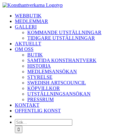
Fortsätt
till
WEBBUTIK
innehållet
MEDLEMMAR
GALLERI
KOMMANDE UTSTÄLLNINGAR
TIDIGARE UTSTÄLLNINGAR
AKTUELLT
OM OSS
BUTIK
SAMTIDA KONSTHANTVERK
HISTORIA
MEDLEMSANSÖKAN
STYRELSE
SWEDISH ARTSCOUNCIL
KÖPVILLKOR
UTSTÄLLNINGSANSÖKAN
PRESSRUM
KONTAKT
OFFENTLIG KONST
Sök
efter: