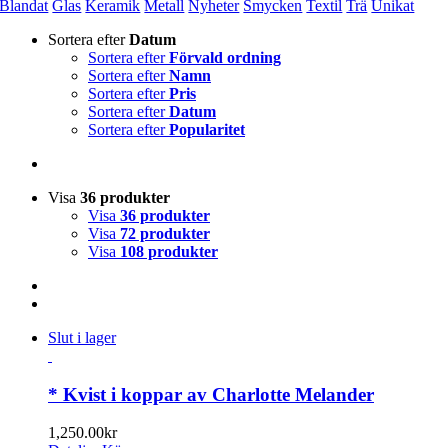
Blandat
Glas
Keramik
Metall
Nyheter
Smycken
Textil
Trä
Unikat
Sortera efter
Datum
Sortera efter
Förvald ordning
Sortera efter
Namn
Sortera efter
Pris
Sortera efter
Datum
Sortera efter
Popularitet
Visa
36 produkter
Visa
36 produkter
Visa
72 produkter
Visa
108 produkter
Slut i lager
* Kvist i koppar av Charlotte Melander
1,250.00
kr