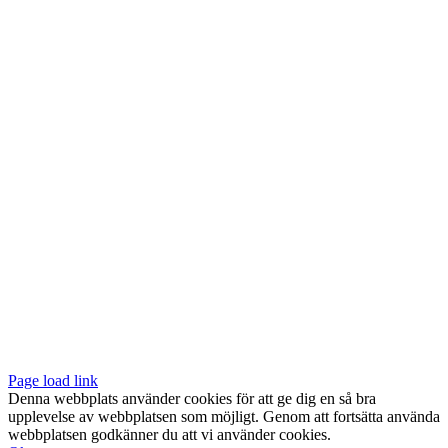
Vår butik med galleri ligger centralt vid Slussen. Nära både tunnelbana
och bussar.
Södermalmstorg 4
118 20 Stockholm
Tel: 08-611 03 70
E-post:
info@konsthantverkarna.se
ORDINARIE ÖPPETTIDER
Mån-Fre: 11–18
Lör: 11–16
KONSTHANTVERKARNA PÅ FACEBOOK & INSTAGRAM
Page load link
Denna webbplats använder cookies för att ge dig en så bra
upplevelse av webbplatsen som möjligt. Genom att fortsätta använda
webbplatsen godkänner du att vi använder cookies.