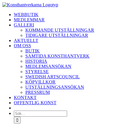
Fortsätt
till
WEBBUTIK
innehållet
MEDLEMMAR
GALLERI
KOMMANDE UTSTÄLLNINGAR
TIDIGARE UTSTÄLLNINGAR
AKTUELLT
OM OSS
BUTIK
SAMTIDA KONSTHANTVERK
HISTORIA
MEDLEMSANSÖKAN
STYRELSE
SWEDISH ARTSCOUNCIL
KÖPVILLKOR
UTSTÄLLNINGSANSÖKAN
PRESSRUM
KONTAKT
OFFENTLIG KONST
Sök
efter: