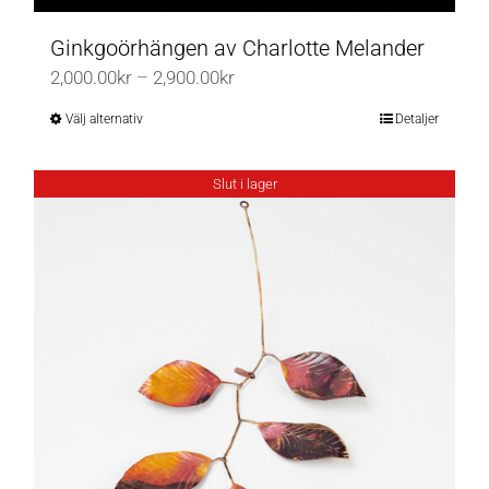
Ginkgoörhängen av Charlotte Melander
Prisintervall:
2,000.00
kr
–
2,900.00
kr
2,000.00kr
Välj alternativ
Detaljer
Den
till
här
2,900.00kr
produkten
Slut i lager
har
flera
varianter.
De
olika
alternativen
kan
väljas
på