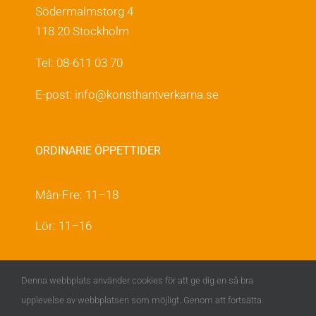
Södermalmstorg 4
118 20 Stockholm
Tel: 08-611 03 70
E-post:
info@konsthantverkarna.se
ORDINARIE ÖPPETTIDER
Mån-Fre: 11–18
Lör: 11–16
KONSTHANTVERKARNA PÅ FACEBOOK &
Denna webbplats använder cookies för att ge dig en så bra
INSTAGRAM
upplevelse av webbplatsen som möjligt. Genom att fortsätta