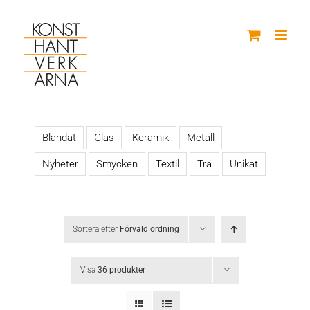
Fortsätt
till
innehållet
Blandat
Glas
Keramik
Metall
Nyheter
Smycken
Textil
Trä
Unikat
Sortera efter
Förvald ordning
Visa
36 produkter