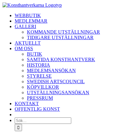
Fortsätt
till
WEBBUTIK
innehållet
MEDLEMMAR
GALLERI
KOMMANDE UTSTÄLLNINGAR
TIDIGARE UTSTÄLLNINGAR
AKTUELLT
OM OSS
BUTIK
SAMTIDA KONSTHANTVERK
HISTORIA
MEDLEMSANSÖKAN
STYRELSE
SWEDISH ARTSCOUNCIL
KÖPVILLKOR
UTSTÄLLNINGSANSÖKAN
PRESSRUM
KONTAKT
OFFENTLIG KONST
Sök
efter: