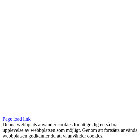
Vår butik med galleri ligger centralt vid Slussen. Nära både tunnelbana
och bussar.
Södermalmstorg 4
118 20 Stockholm
Tel: 08-611 03 70
E-post:
info@konsthantverkarna.se
ORDINARIE ÖPPETTIDER
Mån-Fre: 11–18
Lör: 11–16
KONSTHANTVERKARNA PÅ FACEBOOK & INSTAGRAM
Page load link
Denna webbplats använder cookies för att ge dig en så bra
upplevelse av webbplatsen som möjligt. Genom att fortsätta använda
webbplatsen godkänner du att vi använder cookies.