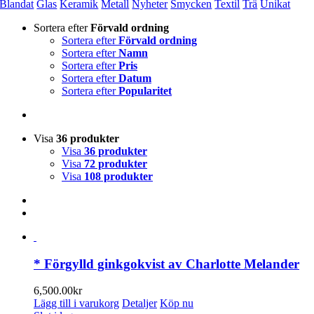
Blandat
Glas
Keramik
Metall
Nyheter
Smycken
Textil
Trä
Unikat
Sortera efter
Förvald ordning
Sortera efter
Förvald ordning
Sortera efter
Namn
Sortera efter
Pris
Sortera efter
Datum
Sortera efter
Popularitet
Visa
36 produkter
Visa
36 produkter
Visa
72 produkter
Visa
108 produkter
* Förgylld ginkgokvist av Charlotte Melander
6,500.00
kr
Lägg till i varukorg
Detaljer
Köp nu