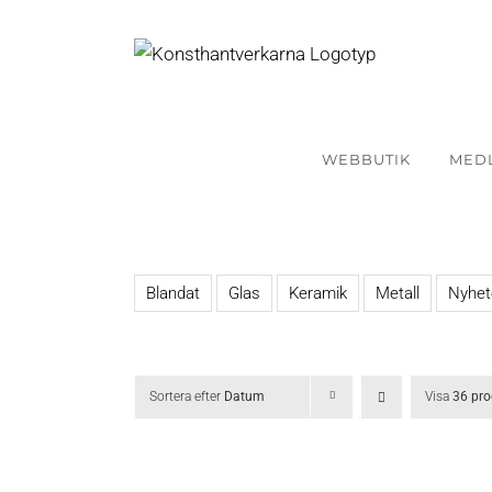
Fortsätt
till
innehållet
WEBBUTIK
MED
Blandat
Glas
Keramik
Metall
Nyhet
Sortera efter
Datum
Visa
36 pro