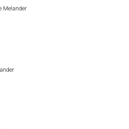
te Melander
lander