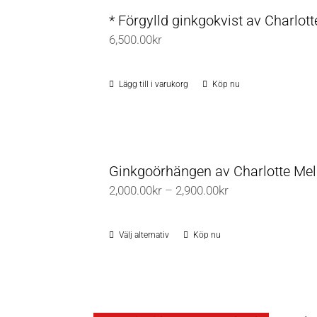
* Förgylld ginkgokvist av Charlot
6,500.00
kr
Lägg till i varukorg
Köp nu
Ginkgoörhängen av Charlotte Me
Prisintervall:
2,000.00
kr
–
2,900.00
kr
2,000.00kr
till
Välj alternativ
Köp nu
Den
2,900.00kr
här
produkten
har