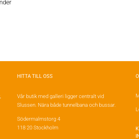
ander
HITTA TILL OSS
O
M
,
Vår butik med galleri ligger centralt vid
Slussen. Nära både tunnelbana och bussar.
L
Södermalmstorg 4
118 20 Stockholm
K
I