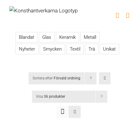
Fortsätt
till
innehållet
Blandat
Glas
Keramik
Metall
Nyheter
Smycken
Textil
Trä
Unikat
Sortera efter
Förvald ordning
Visa
36 produkter