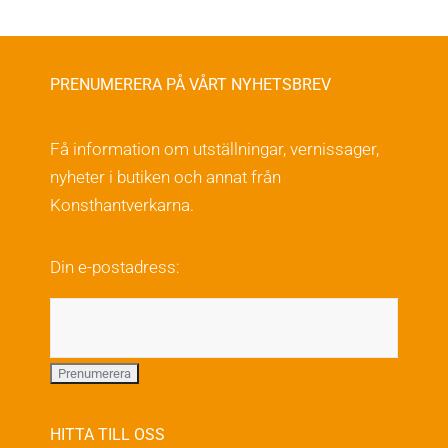
2,900.00kr
produkten
har
flera
PRENUMERERA PÅ VÅRT NYHETSBREV
varianter.
De
Få information om utställningar, vernissager,
olika
nyheter i butiken och annat från
alternativen
Konsthantverkarna.
kan
väljas
Din e-postadress:
på
produktsidan
HITTA TILL OSS