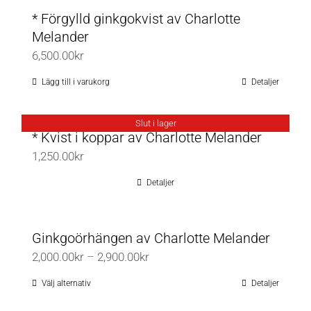
* Förgylld ginkgokvist av Charlotte
Melander
6,500.00
kr
Lägg till i varukorg
Detaljer
Slut i lager
* Kvist i koppar av Charlotte Melander
1,250.00
kr
Detaljer
Ginkgoörhängen av Charlotte Melander
Prisintervall:
2,000.00
kr
–
2,900.00
kr
2,000.00kr
Välj alternativ
Detaljer
Den
till
här