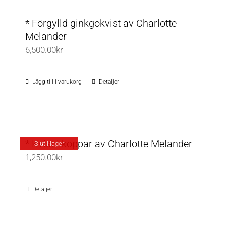
* Förgylld ginkgokvist av Charlotte
Melander
6,500.00
kr
Lägg till i varukorg
Detaljer
* Kvist i koppar av Charlotte Melander
Slut i lager
1,250.00
kr
Detaljer