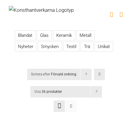
Fortsätt
till
innehållet
Blandat
Glas
Keramik
Metall
Nyheter
Smycken
Textil
Trä
Unikat
Sortera efter
Förvald ordning
Visa
36 produkter