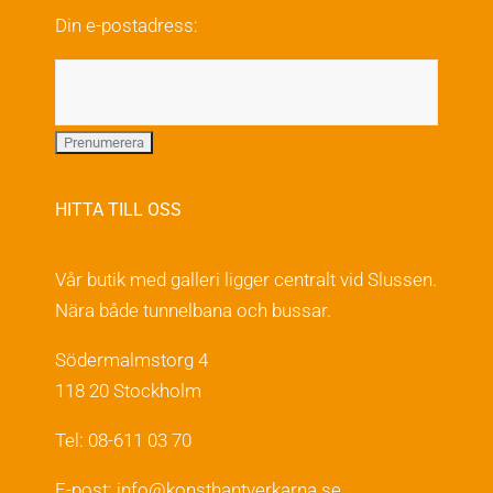
på
Din e-postadress:
produktsidan
HITTA TILL OSS
Vår butik med galleri ligger centralt vid Slussen.
Nära både tunnelbana och bussar.
Södermalmstorg 4
118 20 Stockholm
Tel: 08-611 03 70
E-post:
info@konsthantverkarna.se