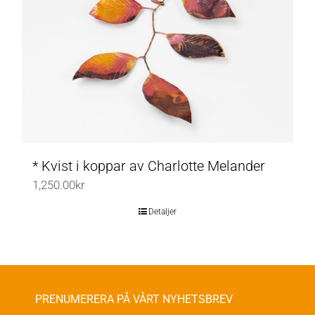
kan
väljas
på
produktsidan
* Kvist i koppar av Charlotte Melander
1,250.00
kr
Detaljer
PRENUMERERA PÅ VÅRT NYHETSBREV