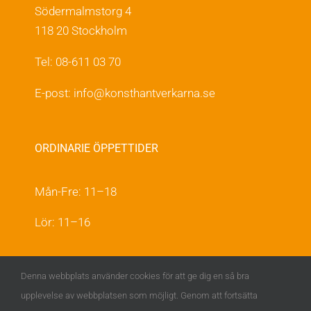
Södermalmstorg 4
118 20 Stockholm
Tel: 08-611 03 70
E-post:
info@konsthantverkarna.se
ORDINARIE ÖPPETTIDER
Mån-Fre: 11–18
Lör: 11–16
KONSTHANTVERKARNA PÅ FACEBOOK &
Denna webbplats använder cookies för att ge dig en så bra
INSTAGRAM
upplevelse av webbplatsen som möjligt. Genom att fortsätta