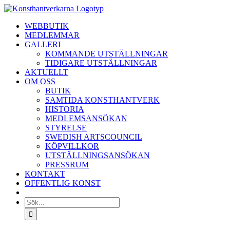
Fortsätt
till
WEBBUTIK
innehållet
MEDLEMMAR
GALLERI
KOMMANDE UTSTÄLLNINGAR
TIDIGARE UTSTÄLLNINGAR
AKTUELLT
OM OSS
BUTIK
SAMTIDA KONSTHANTVERK
HISTORIA
MEDLEMSANSÖKAN
STYRELSE
SWEDISH ARTSCOUNCIL
KÖPVILLKOR
UTSTÄLLNINGSANSÖKAN
PRESSRUM
KONTAKT
OFFENTLIG KONST
Sök
efter: