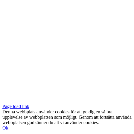
Vår butik med galleri ligger centralt vid Slussen. Nära både tunnelbana
och bussar.
Södermalmstorg 4
118 20 Stockholm
Tel: 08-611 03 70
E-post:
info@konsthantverkarna.se
ORDINARIE ÖPPETTIDER
Mån-Fre: 11–18
Lör: 11–16
KONSTHANTVERKARNA PÅ FACEBOOK & INSTAGRAM
Page load link
Denna webbplats använder cookies för att ge dig en så bra
upplevelse av webbplatsen som möjligt. Genom att fortsätta använda
webbplatsen godkänner du att vi använder cookies.
Ok
Till