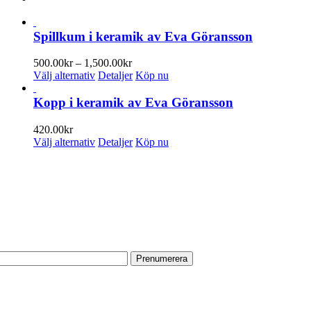
Spillkum i keramik av Eva Göransson
Prisintervall:
500.00
kr
–
1,500.00
kr
Den
500.00kr
Välj alternativ
Detaljer
Köp nu
här
till
produkten
1,500.00kr
Kopp i keramik av Eva Göransson
har
flera
420.00
kr
varianter.
Den
Välj alternativ
Detaljer
Köp nu
De
här
olika
produkten
PRENUMERERA PÅ VÅRT NYHETSBREV
alternativen
har
kan
flera
Få information om utställningar, vernissager, nyheter i butiken och
väljas
varianter.
annat från Konsthantverkarna.
på
De
produktsidan
olika
Din e-postadress:
alternativen
kan
väljas
på
HITTA TILL OSS
produktsidan