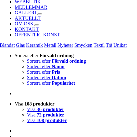
WEBBUTIK
MEDLEMMAR
GALLERI
AKTUELLT
OM OSS
KONTAKT
OFFENTLIG KONST
Blandat
Glas
Keramik
Metall
Nyheter
Smycken
Textil
Trä
Unikat
Sortera efter
Förvald ordning
Sortera efter
Förvald ordning
Sortera efter
Namn
Sortera efter
Pris
Sortera efter
Datum
Sortera efter
Popularitet
Visa
108 produkter
Visa
36 produkter
Visa
72 produkter
Visa
108 produkter