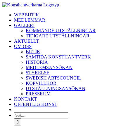
Fortsätt
till
WEBBUTIK
innehållet
MEDLEMMAR
GALLERI
KOMMANDE UTSTÄLLNINGAR
TIDIGARE UTSTÄLLNINGAR
AKTUELLT
OM OSS
BUTIK
SAMTIDA KONSTHANTVERK
HISTORIA
MEDLEMSANSÖKAN
STYRELSE
SWEDISH ARTSCOUNCIL
KÖPVILLKOR
UTSTÄLLNINGSANSÖKAN
PRESSRUM
KONTAKT
OFFENTLIG KONST
Sök
efter: