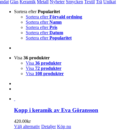
andat
Glas
Keramik
Metall
Nyheter
Smycken
Textil
Trä
Unikat
Sortera efter
Popularitet
Sortera efter
Förvald ordning
Sortera efter
Namn
Sortera efter
Pris
Sortera efter
Datum
Sortera efter
Popularitet
Visa
36 produkter
Visa
36 produkter
Visa
72 produkter
Visa
108 produkter
Kopp i keramik av Eva Göransson
420.00
kr
Den
Välj alternativ
Detaljer
Köp nu