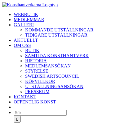
Fortsätt
till
WEBBUTIK
innehållet
MEDLEMMAR
GALLERI
KOMMANDE UTSTÄLLNINGAR
TIDIGARE UTSTÄLLNINGAR
AKTUELLT
OM OSS
BUTIK
SAMTIDA KONSTHANTVERK
HISTORIA
MEDLEMSANSÖKAN
STYRELSE
SWEDISH ARTSCOUNCIL
KÖPVILLKOR
UTSTÄLLNINGSANSÖKAN
PRESSRUM
KONTAKT
OFFENTLIG KONST
Sök
efter: