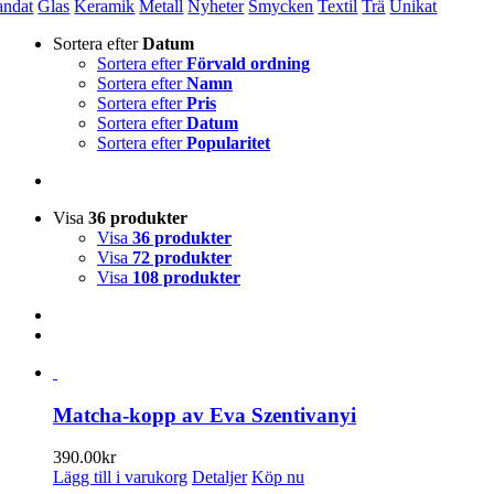
andat
Glas
Keramik
Metall
Nyheter
Smycken
Textil
Trä
Unikat
Sortera efter
Datum
Sortera efter
Förvald ordning
Sortera efter
Namn
Sortera efter
Pris
Sortera efter
Datum
Sortera efter
Popularitet
Visa
36 produkter
Visa
36 produkter
Visa
72 produkter
Visa
108 produkter
Matcha-kopp av Eva Szentivanyi
390.00
kr
Lägg till i varukorg
Detaljer
Köp nu