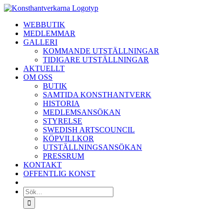
Fortsätt
till
WEBBUTIK
innehållet
MEDLEMMAR
GALLERI
KOMMANDE UTSTÄLLNINGAR
TIDIGARE UTSTÄLLNINGAR
AKTUELLT
OM OSS
BUTIK
SAMTIDA KONSTHANTVERK
HISTORIA
MEDLEMSANSÖKAN
STYRELSE
SWEDISH ARTSCOUNCIL
KÖPVILLKOR
UTSTÄLLNINGSANSÖKAN
PRESSRUM
KONTAKT
OFFENTLIG KONST
Sök
efter: