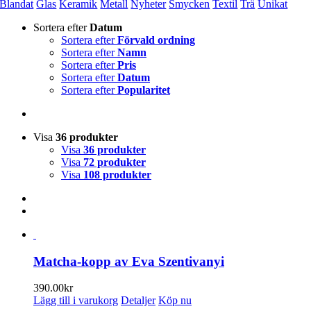
Blandat
Glas
Keramik
Metall
Nyheter
Smycken
Textil
Trä
Unikat
Sortera efter
Datum
Sortera efter
Förvald ordning
Sortera efter
Namn
Sortera efter
Pris
Sortera efter
Datum
Sortera efter
Popularitet
Visa
36 produkter
Visa
36 produkter
Visa
72 produkter
Visa
108 produkter
Matcha-kopp av Eva Szentivanyi
390.00
kr
Lägg till i varukorg
Detaljer
Köp nu