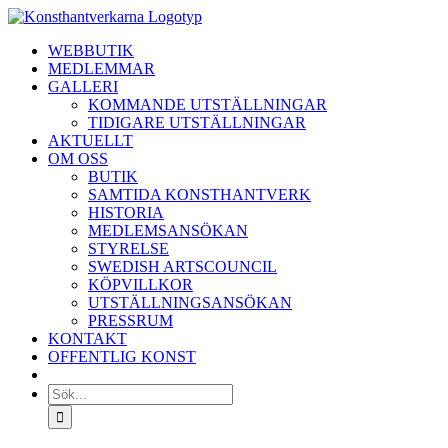
Fortsätt
till
WEBBUTIK
innehållet
MEDLEMMAR
GALLERI
KOMMANDE UTSTÄLLNINGAR
TIDIGARE UTSTÄLLNINGAR
AKTUELLT
OM OSS
BUTIK
SAMTIDA KONSTHANTVERK
HISTORIA
MEDLEMSANSÖKAN
STYRELSE
SWEDISH ARTSCOUNCIL
KÖPVILLKOR
UTSTÄLLNINGSANSÖKAN
PRESSRUM
KONTAKT
OFFENTLIG KONST
Sök
efter: