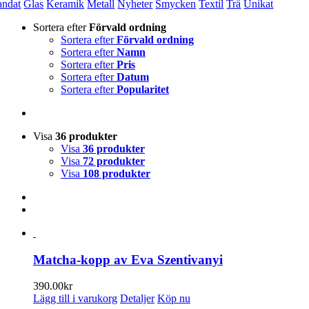
andat
Glas
Keramik
Metall
Nyheter
Smycken
Textil
Trä
Unikat
Sortera efter
Förvald ordning
Sortera efter
Förvald ordning
Sortera efter
Namn
Sortera efter
Pris
Sortera efter
Datum
Sortera efter
Popularitet
Visa
36 produkter
Visa
36 produkter
Visa
72 produkter
Visa
108 produkter
Matcha-kopp av Eva Szentivanyi
390.00
kr
Lägg till i varukorg
Detaljer
Köp nu