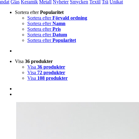
andat
Glas
Keramik
Metall
Nyheter
Smycken
Textil
Trä
Unikat
Sortera efter
Popularitet
Sortera efter
Förvald ordning
Sortera efter
Namn
Sortera efter
Pris
Sortera efter
Datum
Sortera efter
Popularitet
Visa
36 produkter
Visa
36 produkter
Visa
72 produkter
Visa
108 produkter