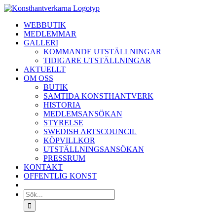
Fortsätt
till
WEBBUTIK
innehållet
MEDLEMMAR
GALLERI
KOMMANDE UTSTÄLLNINGAR
TIDIGARE UTSTÄLLNINGAR
AKTUELLT
OM OSS
BUTIK
SAMTIDA KONSTHANTVERK
HISTORIA
MEDLEMSANSÖKAN
STYRELSE
SWEDISH ARTSCOUNCIL
KÖPVILLKOR
UTSTÄLLNINGSANSÖKAN
PRESSRUM
KONTAKT
OFFENTLIG KONST
Sök
efter: