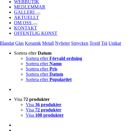
WEBBUTIK
MEDLEMMAR
GALLERI
AKTUELLT
OM OSS
KONTAKT
OFFENTLIG KONST
Blandat
Glas
Keramik
Metall
Nyheter
Smycken
Textil
Trä
Unikat
Sortera efter
Datum
Sortera efter
Förvald ordning
Sortera efter
Namn
Sortera efter
Pris
Sortera efter
Datum
Sortera efter
Popularitet
Visa
72 produkter
Visa
36 produkter
Visa
72 produkter
Visa
108 produkter