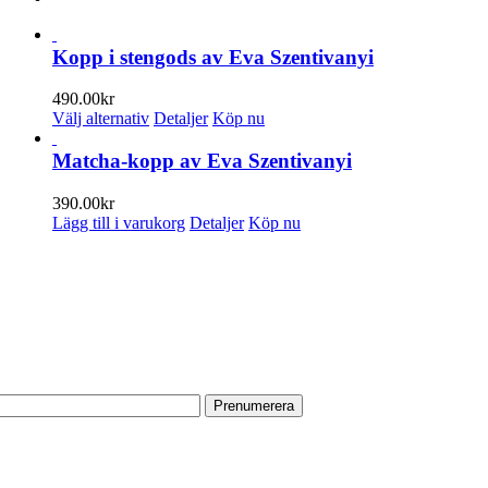
Kopp i stengods av Eva Szentivanyi
490.00
kr
Den
Välj alternativ
Detaljer
Köp nu
här
produkten
Matcha-kopp av Eva Szentivanyi
har
flera
390.00
kr
varianter.
Lägg till i varukorg
Detaljer
Köp nu
De
olika
PRENUMERERA PÅ VÅRT NYHETSBREV
alternativen
kan
Få information om utställningar, vernissager, nyheter i butiken och
väljas
annat från Konsthantverkarna.
på
produktsidan
Din e-postadress:
HITTA TILL OSS