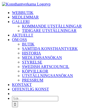
Fortsätt
till
WEBBUTIK
innehållet
MEDLEMMAR
GALLERI
KOMMANDE UTSTÄLLNINGAR
TIDIGARE UTSTÄLLNINGAR
AKTUELLT
OM OSS
BUTIK
SAMTIDA KONSTHANTVERK
HISTORIA
MEDLEMSANSÖKAN
STYRELSE
SWEDISH ARTSCOUNCIL
KÖPVILLKOR
UTSTÄLLNINGSANSÖKAN
PRESSRUM
KONTAKT
OFFENTLIG KONST
Sök
efter: