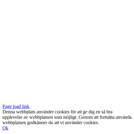
Vår butik med galleri ligger centralt vid Slussen. Nära både tunnelbana
och bussar.
Södermalmstorg 4
118 20 Stockholm
Tel: 08-611 03 70
E-post:
info@konsthantverkarna.se
ORDINARIE ÖPPETTIDER
Mån-Fre: 11–18
Lör: 11–16
KONSTHANTVERKARNA PÅ FACEBOOK & INSTAGRAM
Page load link
Denna webbplats använder cookies för att ge dig en så bra
upplevelse av webbplatsen som möjligt. Genom att fortsätta använda
webbplatsen godkänner du att vi använder cookies.
Ok
Till