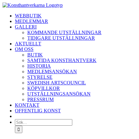
Fortsätt
till
WEBBUTIK
innehållet
MEDLEMMAR
GALLERI
KOMMANDE UTSTÄLLNINGAR
TIDIGARE UTSTÄLLNINGAR
AKTUELLT
OM OSS
BUTIK
SAMTIDA KONSTHANTVERK
HISTORIA
MEDLEMSANSÖKAN
STYRELSE
SWEDISH ARTSCOUNCIL
KÖPVILLKOR
UTSTÄLLNINGSANSÖKAN
PRESSRUM
KONTAKT
OFFENTLIG KONST
Sök
efter: