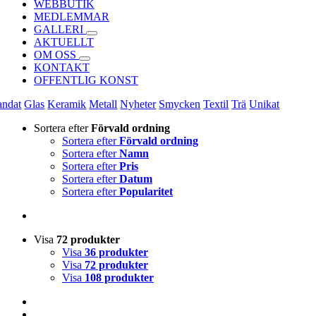
WEBBUTIK
MEDLEMMAR
GALLERI
AKTUELLT
OM OSS
KONTAKT
OFFENTLIG KONST
andat
Glas
Keramik
Metall
Nyheter
Smycken
Textil
Trä
Unikat
Sortera efter
Förvald ordning
Sortera efter
Förvald ordning
Sortera efter
Namn
Sortera efter
Pris
Sortera efter
Datum
Sortera efter
Popularitet
Visa
72 produkter
Visa
36 produkter
Visa
72 produkter
Visa
108 produkter