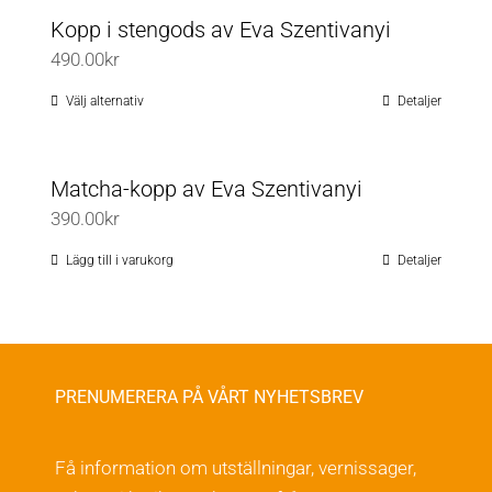
Kopp i stengods av Eva Szentivanyi
490.00
kr
Välj alternativ
Detaljer
Den
här
produkten
Matcha-kopp av Eva Szentivanyi
har
390.00
kr
flera
varianter.
Lägg till i varukorg
Detaljer
De
olika
alternativen
kan
PRENUMERERA PÅ VÅRT NYHETSBREV
väljas
på
Få information om utställningar, vernissager,
produktsidan