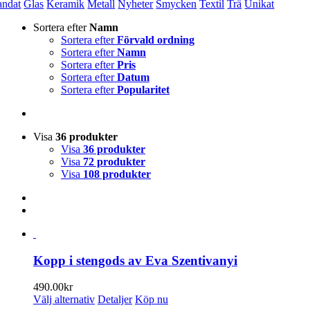
andat
Glas
Keramik
Metall
Nyheter
Smycken
Textil
Trä
Unikat
Sortera efter
Namn
Sortera efter
Förvald ordning
Sortera efter
Namn
Sortera efter
Pris
Sortera efter
Datum
Sortera efter
Popularitet
Visa
36 produkter
Visa
36 produkter
Visa
72 produkter
Visa
108 produkter
Kopp i stengods av Eva Szentivanyi
490.00
kr
Den
Välj alternativ
Detaljer
Köp nu