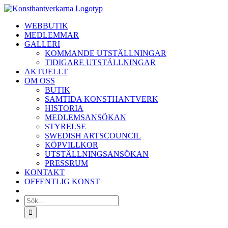
Fortsätt
till
WEBBUTIK
innehållet
MEDLEMMAR
GALLERI
KOMMANDE UTSTÄLLNINGAR
TIDIGARE UTSTÄLLNINGAR
AKTUELLT
OM OSS
BUTIK
SAMTIDA KONSTHANTVERK
HISTORIA
MEDLEMSANSÖKAN
STYRELSE
SWEDISH ARTSCOUNCIL
KÖPVILLKOR
UTSTÄLLNINGSANSÖKAN
PRESSRUM
KONTAKT
OFFENTLIG KONST
Sök
efter: