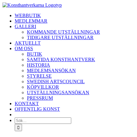
Fortsätt
till
WEBBUTIK
innehållet
MEDLEMMAR
GALLERI
KOMMANDE UTSTÄLLNINGAR
TIDIGARE UTSTÄLLNINGAR
AKTUELLT
OM OSS
BUTIK
SAMTIDA KONSTHANTVERK
HISTORIA
MEDLEMSANSÖKAN
STYRELSE
SWEDISH ARTSCOUNCIL
KÖPVILLKOR
UTSTÄLLNINGSANSÖKAN
PRESSRUM
KONTAKT
OFFENTLIG KONST
Sök
efter: