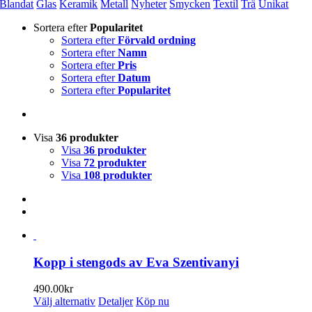
Blandat
Glas
Keramik
Metall
Nyheter
Smycken
Textil
Trä
Unikat
Sortera efter
Popularitet
Sortera efter
Förvald ordning
Sortera efter
Namn
Sortera efter
Pris
Sortera efter
Datum
Sortera efter
Popularitet
Visa
36 produkter
Visa
36 produkter
Visa
72 produkter
Visa
108 produkter
Kopp i stengods av Eva Szentivanyi
490.00
kr
Den
Välj alternativ
Detaljer
Köp nu