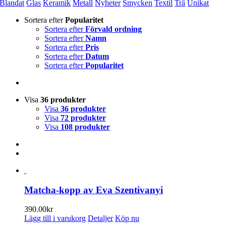
Blandat
Glas
Keramik
Metall
Nyheter
Smycken
Textil
Trä
Unikat
Sortera efter
Popularitet
Sortera efter
Förvald ordning
Sortera efter
Namn
Sortera efter
Pris
Sortera efter
Datum
Sortera efter
Popularitet
Visa
36 produkter
Visa
36 produkter
Visa
72 produkter
Visa
108 produkter
Matcha-kopp av Eva Szentivanyi
390.00
kr
Lägg till i varukorg
Detaljer
Köp nu