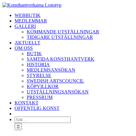
Fortsätt
till
WEBBUTIK
innehållet
MEDLEMMAR
GALLERI
KOMMANDE UTSTÄLLNINGAR
TIDIGARE UTSTÄLLNINGAR
AKTUELLT
OM OSS
BUTIK
SAMTIDA KONSTHANTVERK
HISTORIA
MEDLEMSANSÖKAN
STYRELSE
SWEDISH ARTSCOUNCIL
KÖPVILLKOR
UTSTÄLLNINGSANSÖKAN
PRESSRUM
KONTAKT
OFFENTLIG KONST
Sök
efter: