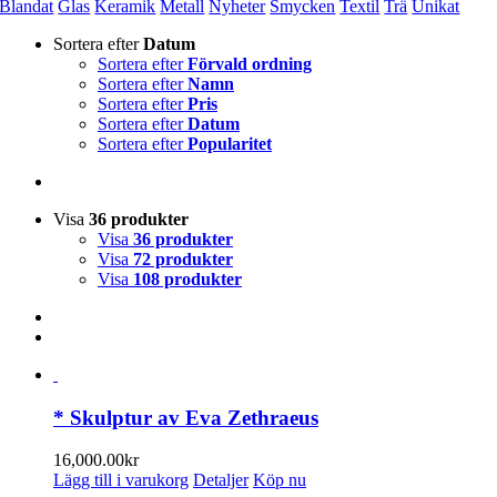
Blandat
Glas
Keramik
Metall
Nyheter
Smycken
Textil
Trä
Unikat
Sortera efter
Datum
Sortera efter
Förvald ordning
Sortera efter
Namn
Sortera efter
Pris
Sortera efter
Datum
Sortera efter
Popularitet
Visa
36 produkter
Visa
36 produkter
Visa
72 produkter
Visa
108 produkter
* Skulptur av Eva Zethraeus
16,000.00
kr
Lägg till i varukorg
Detaljer
Köp nu