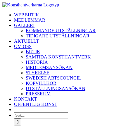
Fortsätt
till
WEBBUTIK
innehållet
MEDLEMMAR
GALLERI
KOMMANDE UTSTÄLLNINGAR
TIDIGARE UTSTÄLLNINGAR
AKTUELLT
OM OSS
BUTIK
SAMTIDA KONSTHANTVERK
HISTORIA
MEDLEMSANSÖKAN
STYRELSE
SWEDISH ARTSCOUNCIL
KÖPVILLKOR
UTSTÄLLNINGSANSÖKAN
PRESSRUM
KONTAKT
OFFENTLIG KONST
Sök
efter: