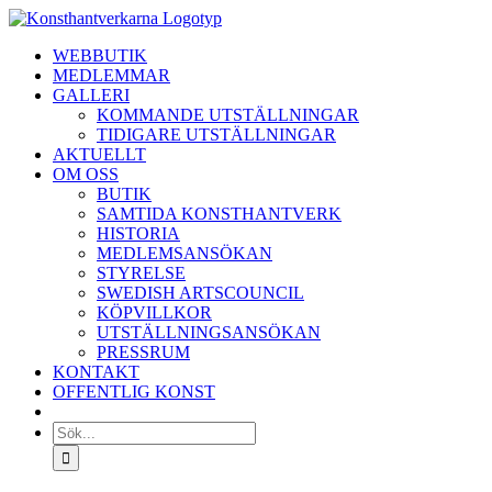
Fortsätt
till
WEBBUTIK
innehållet
MEDLEMMAR
GALLERI
KOMMANDE UTSTÄLLNINGAR
TIDIGARE UTSTÄLLNINGAR
AKTUELLT
OM OSS
BUTIK
SAMTIDA KONSTHANTVERK
HISTORIA
MEDLEMSANSÖKAN
STYRELSE
SWEDISH ARTSCOUNCIL
KÖPVILLKOR
UTSTÄLLNINGSANSÖKAN
PRESSRUM
KONTAKT
OFFENTLIG KONST
Sök
efter: