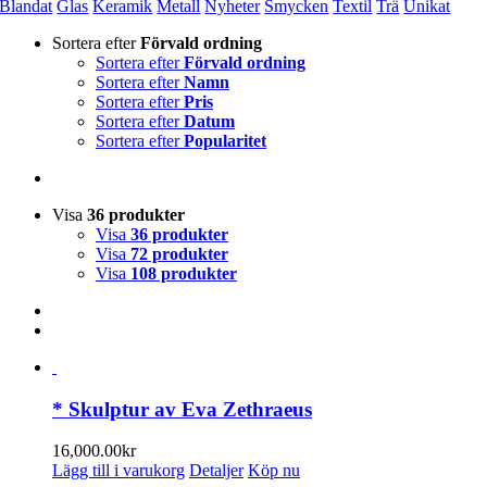
Blandat
Glas
Keramik
Metall
Nyheter
Smycken
Textil
Trä
Unikat
Sortera efter
Förvald ordning
Sortera efter
Förvald ordning
Sortera efter
Namn
Sortera efter
Pris
Sortera efter
Datum
Sortera efter
Popularitet
Visa
36 produkter
Visa
36 produkter
Visa
72 produkter
Visa
108 produkter
* Skulptur av Eva Zethraeus
16,000.00
kr
Lägg till i varukorg
Detaljer
Köp nu