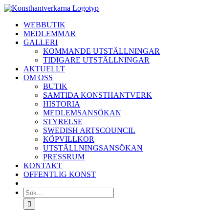
Fortsätt
till
WEBBUTIK
innehållet
MEDLEMMAR
GALLERI
KOMMANDE UTSTÄLLNINGAR
TIDIGARE UTSTÄLLNINGAR
AKTUELLT
OM OSS
BUTIK
SAMTIDA KONSTHANTVERK
HISTORIA
MEDLEMSANSÖKAN
STYRELSE
SWEDISH ARTSCOUNCIL
KÖPVILLKOR
UTSTÄLLNINGSANSÖKAN
PRESSRUM
KONTAKT
OFFENTLIG KONST
Sök
efter: