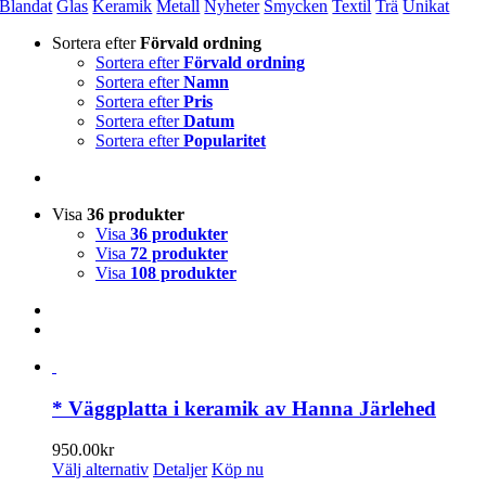
Blandat
Glas
Keramik
Metall
Nyheter
Smycken
Textil
Trä
Unikat
Sortera efter
Förvald ordning
Sortera efter
Förvald ordning
Sortera efter
Namn
Sortera efter
Pris
Sortera efter
Datum
Sortera efter
Popularitet
Visa
36 produkter
Visa
36 produkter
Visa
72 produkter
Visa
108 produkter
* Väggplatta i keramik av Hanna Järlehed
950.00
kr
Den
Välj alternativ
Detaljer
Köp nu