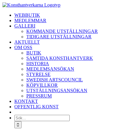
Fortsätt
till
WEBBUTIK
innehållet
MEDLEMMAR
GALLERI
KOMMANDE UTSTÄLLNINGAR
TIDIGARE UTSTÄLLNINGAR
AKTUELLT
OM OSS
BUTIK
SAMTIDA KONSTHANTVERK
HISTORIA
MEDLEMSANSÖKAN
STYRELSE
SWEDISH ARTSCOUNCIL
KÖPVILLKOR
UTSTÄLLNINGSANSÖKAN
PRESSRUM
KONTAKT
OFFENTLIG KONST
Sök
efter: