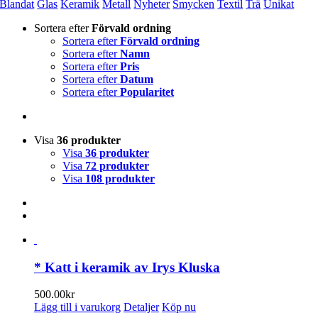
Blandat
Glas
Keramik
Metall
Nyheter
Smycken
Textil
Trä
Unikat
Sortera efter
Förvald ordning
Sortera efter
Förvald ordning
Sortera efter
Namn
Sortera efter
Pris
Sortera efter
Datum
Sortera efter
Popularitet
Visa
36 produkter
Visa
36 produkter
Visa
72 produkter
Visa
108 produkter
* Katt i keramik av Irys Kluska
500.00
kr
Lägg till i varukorg
Detaljer
Köp nu