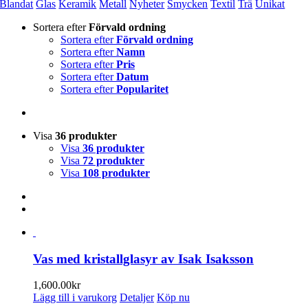
Blandat
Glas
Keramik
Metall
Nyheter
Smycken
Textil
Trä
Unikat
Sortera efter
Förvald ordning
Sortera efter
Förvald ordning
Sortera efter
Namn
Sortera efter
Pris
Sortera efter
Datum
Sortera efter
Popularitet
Visa
36 produkter
Visa
36 produkter
Visa
72 produkter
Visa
108 produkter
Vas med kristallglasyr av Isak Isaksson
1,600.00
kr
Lägg till i varukorg
Detaljer
Köp nu