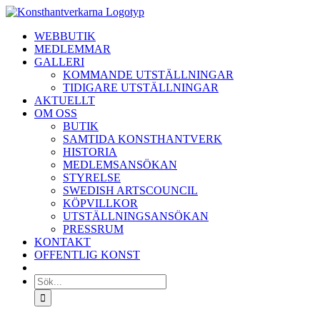
Fortsätt
till
WEBBUTIK
innehållet
MEDLEMMAR
GALLERI
KOMMANDE UTSTÄLLNINGAR
TIDIGARE UTSTÄLLNINGAR
AKTUELLT
OM OSS
BUTIK
SAMTIDA KONSTHANTVERK
HISTORIA
MEDLEMSANSÖKAN
STYRELSE
SWEDISH ARTSCOUNCIL
KÖPVILLKOR
UTSTÄLLNINGSANSÖKAN
PRESSRUM
KONTAKT
OFFENTLIG KONST
Sök
efter: