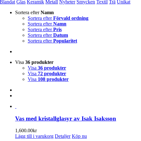
Blandat
Glas
Keramik
Metall
Nyheter
Smycken
Textil
Trä
Unikat
Sortera efter
Namn
Sortera efter
Förvald ordning
Sortera efter
Namn
Sortera efter
Pris
Sortera efter
Datum
Sortera efter
Popularitet
Visa
36 produkter
Visa
36 produkter
Visa
72 produkter
Visa
108 produkter
Vas med kristallglasyr av Isak Isaksson
1,600.00
kr
Lägg till i varukorg
Detaljer
Köp nu