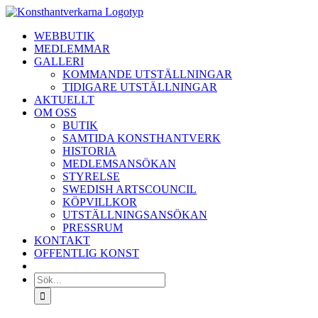
Fortsätt
till
WEBBUTIK
innehållet
MEDLEMMAR
GALLERI
KOMMANDE UTSTÄLLNINGAR
TIDIGARE UTSTÄLLNINGAR
AKTUELLT
OM OSS
BUTIK
SAMTIDA KONSTHANTVERK
HISTORIA
MEDLEMSANSÖKAN
STYRELSE
SWEDISH ARTSCOUNCIL
KÖPVILLKOR
UTSTÄLLNINGSANSÖKAN
PRESSRUM
KONTAKT
OFFENTLIG KONST
Sök
efter: